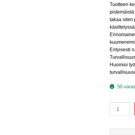
Tuotteen ke
pistemäistä
takaa siten
käsittelyssä
Erinomaine
kuumenemin
Erityisesti 
Turvallisuus
Huomioi ty
turvallisuus
50 vara
Katkaisulai
125x0,75
Tyrolit
Premium