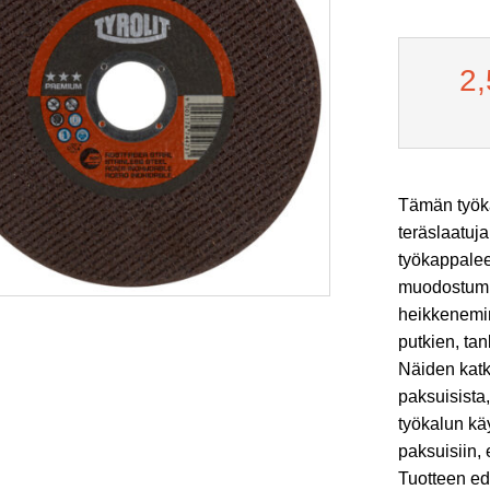
2
Tämän työk
teräslaatuja
työkappalee
muodostumin
heikkenemin
putkien, ta
Näiden katk
paksuisista
työkalun käy
paksuisiin, e
Tuotteen ed