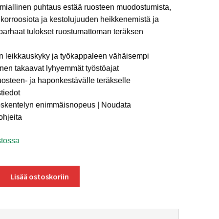
miallinen puhtaus estää ruosteen muodostumista,
 korroosiota ja kestolujuuden heikkenemistä ja
 parhaat tulokset ruostumattoman teräksen
n leikkauskyky ja työkappaleen vähäisempi
en takaavat lyhyemmät työstöajat
ruosteen- ja haponkestävälle teräkselle
tiedot
öskentelyn enimmäisnopeus | Noudata
ohjeita
stossa
kka
Lisää ostoskoriin