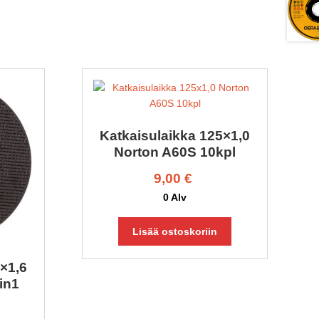
Katkaisulaikka 125×1,0
Norton A60S 10kpl
9,00
€
0 Alv
Lisää ostoskoriin
×1,6
in1