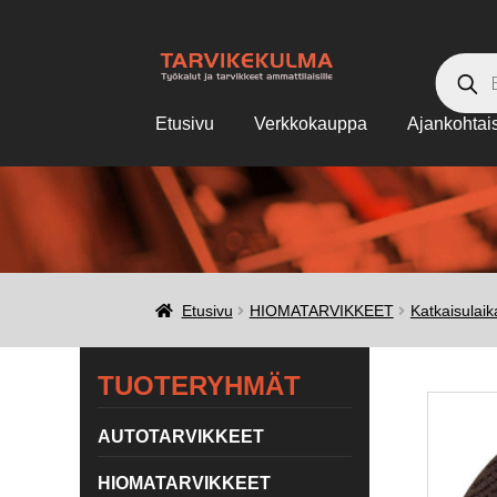
Siirry
Siirry
Products
search
navigointiin
sisältöön
Etusivu
Verkkokauppa
Ajankohtai
Etusivu
Ajankohtaista
Kassa
Kauppa
Maksu
Tilausehdot
YHTEYSTIEDOT
Etusivu
HIOMATARVIKKEET
Katkaisulaik
TUOTERYHMÄT
AUTOTARVIKKEET
HIOMATARVIKKEET