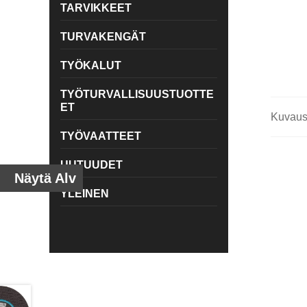
TARVIKKEET
TURVAKENGÄT
TYÖKALUT
TYÖTURVALLISUUSTUOTTE
ET
Kuvau
TYÖVAATTEET
UUTUUDET
Näytä Alv
YLEINEN