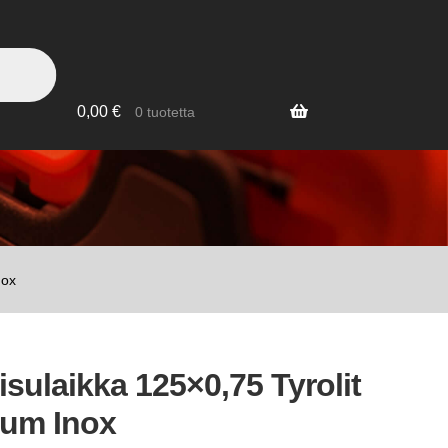
0,00
€
0 tuotetta
t
nox
isulaikka 125×0,75 Tyrolit
um Inox