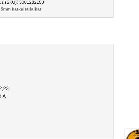
us (SKU):
3001282150
25mm katkaisulaikat
2,23
X A