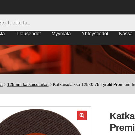
sta
Tilausehdot
Myymälä
Yhteystiedot
Kassa
tavat
Myymälä
Oma tili
Ostoskori
Palautusoikeus ja tuotevaihdo
at
125mm katkaisulaikat
Katkaisulaikka 125×0,75 Tyrolit Premium I
Katka
🔍
Premi