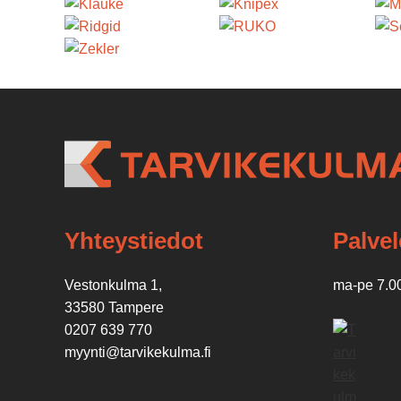
Yhteystiedot
Palve
Vestonkulma 1,
ma-pe 7.0
33580 Tampere
0207 639 770
myynti@tarvikekulma.fi