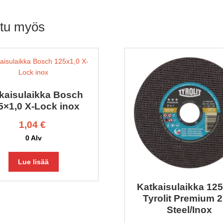
stu myös
kaisulaikka Bosch
5×1,0 X-Lock inox
1,04
€
0 Alv
Lue lisää
Katkaisulaikka 125
Tyrolit Premium 2
Steel/Inox