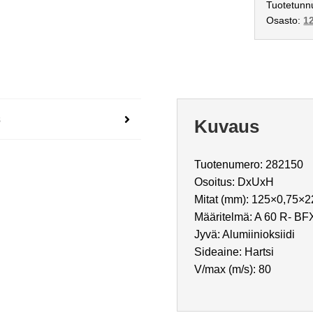
Inox
Tuotetunn
määrä
Osasto:
1
s
Kuvaus
Tuotenumero: 282150
Osoitus: DxUxH
Mitat (mm): 125×0,75×2
Määritelmä: A 60 R- BF
Jyvä: Alumiinioksiidi
Sideaine: Hartsi
V/max (m/s): 80