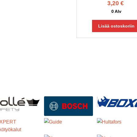
3,20
€
0 Alv
Lisää ostoskoriin