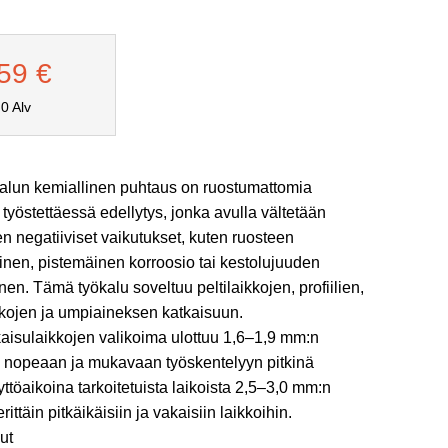
,59
€
0 Alv
alun kemiallinen puhtaus on ruostumattomia
 työstettäessä edellytys, jonka avulla vältetään
n negatiiviset vaikutukset, kuten ruosteen
en, pistemäinen korroosio tai kestolujuuden
en. Tämä työkalu soveltuu peltilaikkojen, profiilien,
nkojen ja umpiaineksen katkaisuun.
aisulaikkojen valikoima ulottuu 1,6–1,9 mm:n
, nopeaan ja mukavaan työskentelyyn pitkinä
ttöaikoina tarkoitetuista laikoista 2,5–3,0 mm:n
rittäin pitkäikäisiin ja vakaisiin laikkoihin.
ut